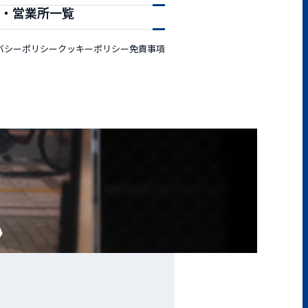
#07 営業所長
店・営業所一覧
#08 経理
バシーポリシー
クッキーポリシー
免責事項
#09 仕入
#10 営業所長
#11 CAD
#12 営業・仕入
#13 施工
#14 施工