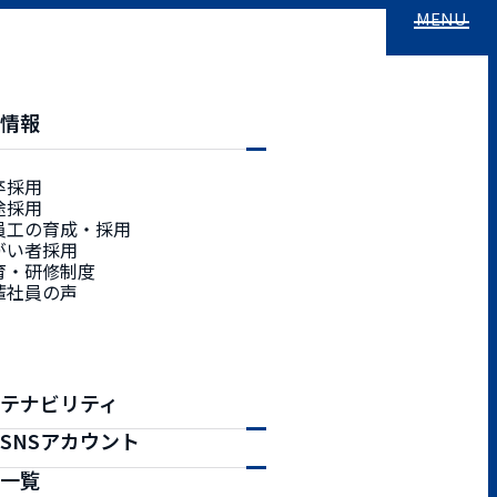
お問い合わせ
サステナビリティ
総合窓口
用情報
卒採用
途採用
先輩社員の声 TOP
#13 施工
員工の育成・採用
がい者採用
#01 営業・仕入
育・研修制度
輩社員の声
#02 技術
#03 個人請負
#04 法人請負
テナビリティ
#05 性能構造
SNSアカウント
#06 管理
画一覧