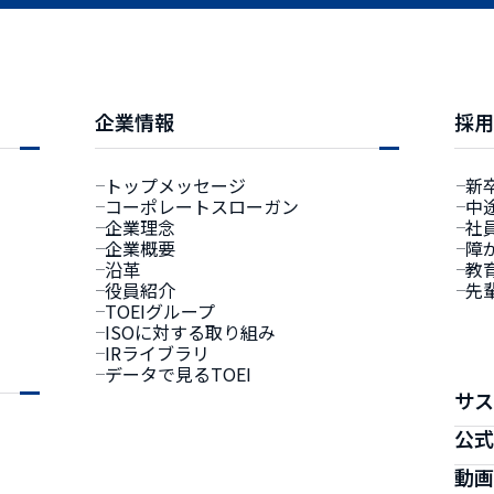
事業紹介
企業情報
採用情報
アフターサービス
企業情報
採
トップメッセージ
新
コーポレートスローガン
中
企業理念
社
工
企業概要
障
沿革
教
役員紹介
先
TOEIグループ
ISOに対する取り組み
IRライブラリ
データで見るTOEI
サス
公式
動