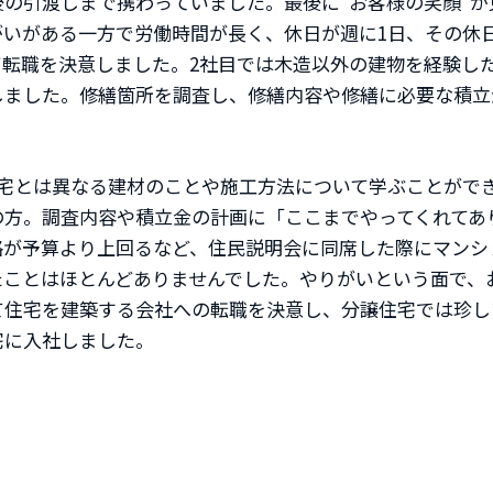
の引渡しまで携わっていました。最後に“お客様の笑顔”
がいがある一方で労働時間が長く、休日が週に1日、その休
て転職を決意しました。2社目では木造以外の建物を経験し
しました。修繕箇所を調査し、修繕内容や修繕に必要な積立
住宅とは異なる建材のことや施工方法について学ぶことがで
の方。調査内容や積立金の計画に「ここまでやってくれてあ
格が予算より上回るなど、住民説明会に同席した際にマンシ
ことはほとんどありませんでした。やりがいという面で、お
て住宅を建築する会社への転職を決意し、分譲住宅では珍し
宅に入社しました。